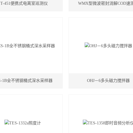
ET-451便携式电离室巡测仪
WMX型微波密封消解COD速
S-1B全不锈钢桶式深水采样器
OHJ－6多头磁力搅拌器