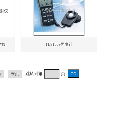
射仪
TES1339照度计
跳转到第
页
页
末页