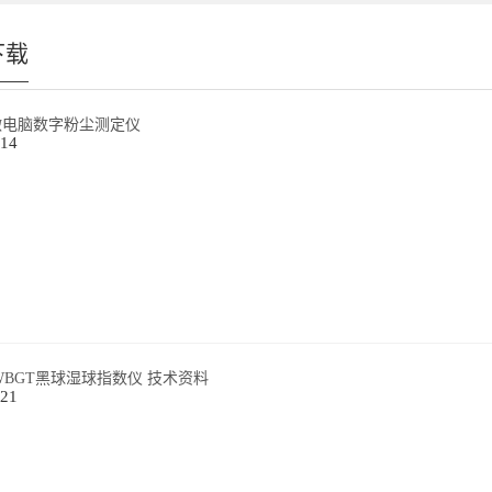
下载
1微电脑数字粉尘测定仪
-14
型WBGT黑球湿球指数仪 技术资料
-21