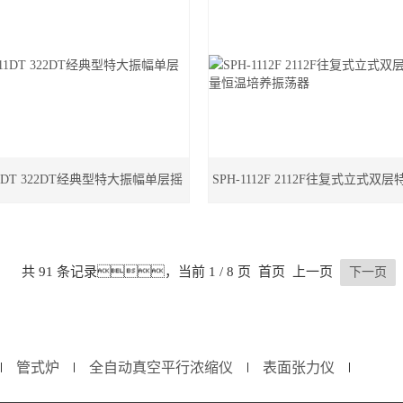
311DT 322DT经典型特大振幅单层摇
SPH-1112F 2112F往复式立式双
瓶机
恒温培养振荡器
共 91 条记录，当前 1 / 8 页 首页 上一页
下一页
管式炉
全自动真空平行浓缩仪
表面张力仪
∣
∣
∣
∣