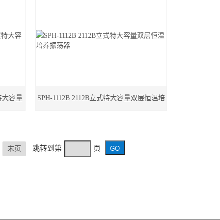
层特大容量
SPH-1112B 2112B立式特大容量双层恒温培
养振荡器
跳转到第
页
末页