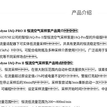
sidyne IAQ-PRO II 恒流空气采样泵产品简介：
SIDYNE公司的智恒IAQ-Pro II型恒流空气采样泵是IAQ-Pro型的
流量适配器下可实体低流量采样，并具有更高的恒流稳定性，于200
0~15kPa）。可配合吸附瓶及多种采样介质使用。广泛适用
研究等不同采样场合。
sidyne IAQ-Pro II 恒流空气采样泵产品特点：
、恒流采样，在很大耐压范围内自动补偿流量损失，误差值
、在流量超过原设定值±5%时或电量不足时，警报灯亮起
在停止采样后的30min内，采样泵尝试每3min重新启动一次
、可编程：设定采样流量、采样开始时间、中
量范围：恒流低流量范围为200～800ml/min