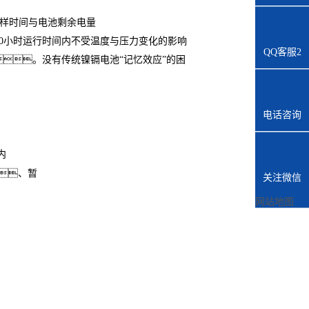
采样时间与电池剩余电量
00小时运行时间内不受温度与压力变化的影响
QQ客服2
。没有传统镍镉电池“记忆效应”的困
电话咨询
内
、暂
关注微信
网站地图