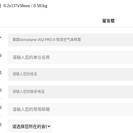
量
8.2x137x58mm / 0.581kg
留言框
产
：
单
：
姓
：
电

邮
：

省
：