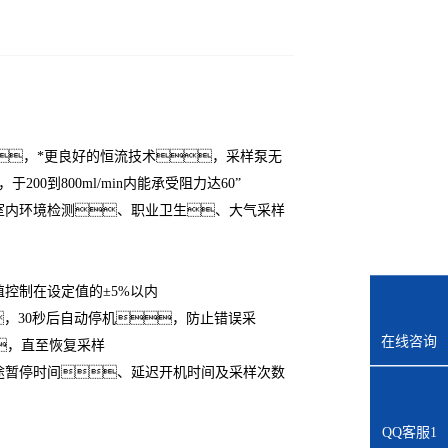
升级版，*更良好的恒流技术，采样泵无
到800ml/min内能承受阻力达60”
于室内环境检测、职业卫生、大气采样
控制在设定值的±5%以内
，30秒后自动停机，防止错误采
在线咨询
，直至恢复采样
途暂停时间、延迟开机时间及采样次数
QQ客服1