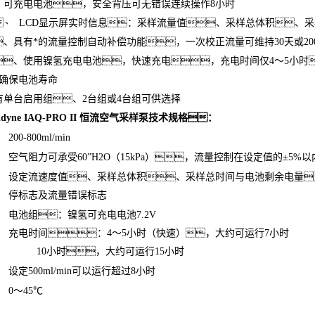
、可充电电池，安全背压可无错误连续操作8小时
、 LCD显示屏实时信息：采样流量值、采样总体积、
、具有*的流量控制自动补偿功能，一次校正流量可维持30天或2
、使用镍氢充电电池，快速充电，充电时间仅4～5小时
确保电池寿命
有单台启用组、2台组或4台组可供选择
idyne IAQ-PRO II 恒流空气采样泵
​技术规格：
200-800ml/min
空气阻力可承受60”H2O（15kPa），流量控制在设定值的±5%以
设定流速度值、采样总体积、采样总时间与电池剩余电量
停标志及流量错误标志
电池组：镍氢可充电电池7.2V
充电时间：4～5小时（快速），大约可运行7小时
10小时，大约可运行15小时
设定500ml/min可以运行超过8小时
0～45℃