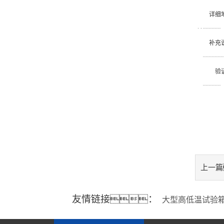
份
详细
址
补充
明
验
码
上一篇
友情链接：
大型高低温试验