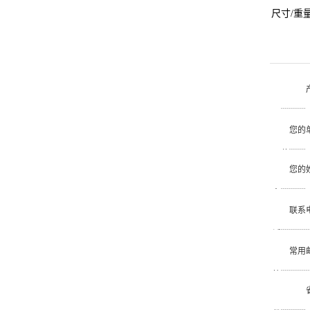
尺寸/重
品
您的
位
您的
名
联系
话
常用
箱
