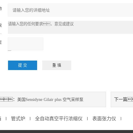
：
地
：
说

证
：
：
请输入计算结果
（填写阿拉伯数
字），
如：三加
四=7
：
下一篇
美国Sensidyne Gilair plus 空气采样泵
箱
管式炉
全自动真空平行浓缩仪
表面张力仪
∣
∣
∣
∣