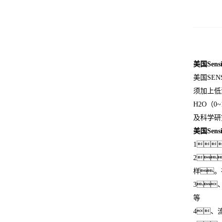
美国Sen
美国SEN
须加上低
H2O（
及科学
美国Sen
1
2
样。
3
等
4、流