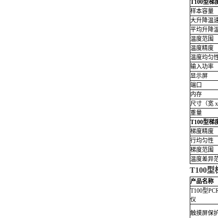
T100型梯
样本容量
大升降温速率
平均升降温速
温度范围
温度精度
温度均匀
输入功率
显示屏
端口
内存
尺寸（宽 x
重量
T100
型梯
梯度精度
行均匀性
梯度范围
温度差异
T100
型
产品名称
T100型P
仪
触摸屏保