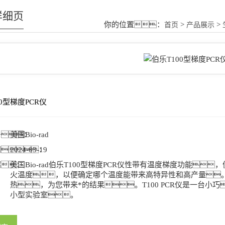
详细页
你的位置：
>
>
首页
产品展示
0型梯度PCR仪
号：
美国Bio-rad
间：
2024-03-19
绍：
美国Bio-rad伯乐T100型梯度PCR仪性带有温度梯度功能
火温度，以便确定哪个温度能带来高特异性和高产量。T10
热，为您带来*的结果。T100 PCR仪是一台小巧
小型实验室。