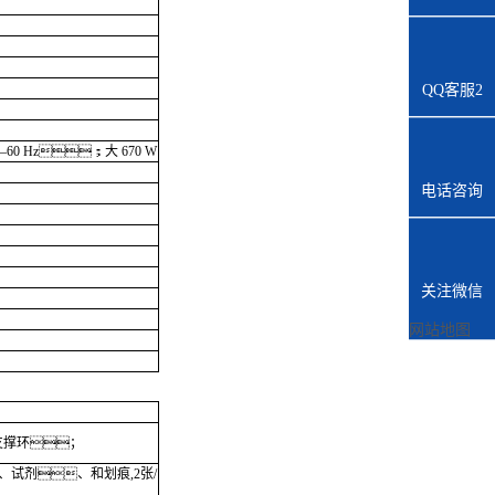
QQ客服2
0–60 Hz；大 670 W
电话咨询
关注微信
网站地图
支撑环；
试剂、和划痕,2张/