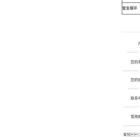
管支撑环
品
您的
位
您的
名
联系
话
常用
箱
省份