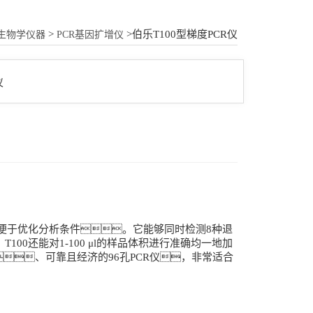
18015580277
>
>伯乐T100型梯度PCR仪
生物学仪器
PCR基因扩增仪
，便于优化分析条件。它能够同时检测8种退
0还能对1-100 μl的样品体积进行准确均一地加
、可靠且经济的96孔PCR仪，非常适合