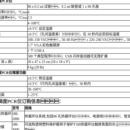
度PCR仪
96 x 0.2 ml 试管，0.2 ml 联管或 1 x 96 孔板
，°C/sec
4
率，°C/sec
2.5
4–100°C
±0.5°C 设定温度
性
±0.5°C（孔间温度差），在 30 秒内达到目标温度
100–150 VAC，50–60 Hz；220–240 VAC，5
5.7'' VGA 彩色触摸屏
1 个 USB A
500 个典型程序；USB 闪存驱动器可无限扩展
 深 x 高）
26 x 47 x 23 cm (10 x 18 x 9'')
9 kg (20 lb)
度
PCR
仪
梯度功能
±0.5°C 预设温度
±0.5°C（行内孔间温度差），30 秒内
30–100°C
范围
1–25°C
梯度
PCR
仪
订购信息：
货号
规格
CR热循环
186-
热循环仪系统,包括96 孔热循环仪、电源线、管
1096
186-
可选购透明塑料保护膜用于保护T100热循环仪触屏表面的灰尘、
护膜
3000
包。