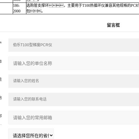
186-
选购管支撑环，主要用于T100热循环仪兼容其他规格的PCR
2000
包。
留言框
产
：
单
：
姓
：
电
：
邮

：
：