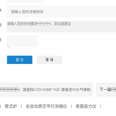
地
：
说
：
证
：
请输入计算结果
（填写阿拉伯数
字），
如：三
加四=7
：
下一篇
英思科GTD-5100F VOC 泵吸式VOC气体检
管式炉
全自动真空平行浓缩仪
表面张力仪
∣
∣
∣
∣