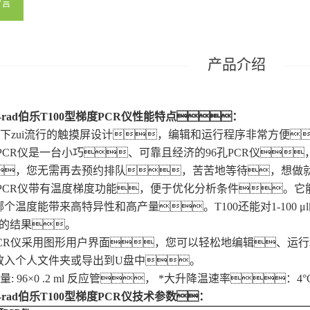
留言
rad
伯乐T100型梯度PCR仪
性能特点：
时下zui流行的触摸屏设计，编辑和运行程序非常方便
00 PCR仪是一台小巧、可靠且经济的96孔PCR仪
，您无需再去预约排队，苦苦地等待，想做
00 PCR仪带有温度梯度功能，便于优化分析条件。
个温度能带来高特异性和高产量。T100还能对1-100
*的结果。
PCR仪采用图形用户界面，您可以轻松地编辑、运
放入个人文件夹或导出到U盘中。
量: 96×0 .2 ml 反应管， *大升降温速率：4
rad
伯乐T100型梯度PCR仪
技术参数：