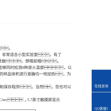
。
，非常适合小型实验室。有了
就做，想唱就唱。
它能够同时检测8种退火温度，以
 μl的样品体积进行准确均一地加热，为
在线咨询
行和保存程序。当然，您也可以
°C/sec，5.7英寸触摸屏显示
QQ客服1