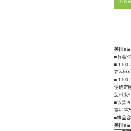
在线
美国Bio-
■有着
■ T1
它
■ T1
便确定哪
您带来
■该款
将程序
■样品容
美国Bio-